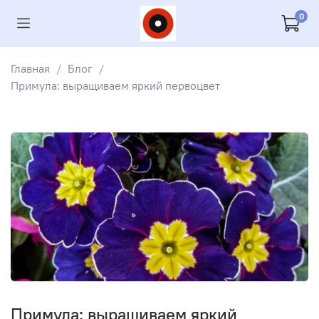
0
Главная
Блог
Примула: выращиваем яркий первоцвет
Примула: выращиваем яркий