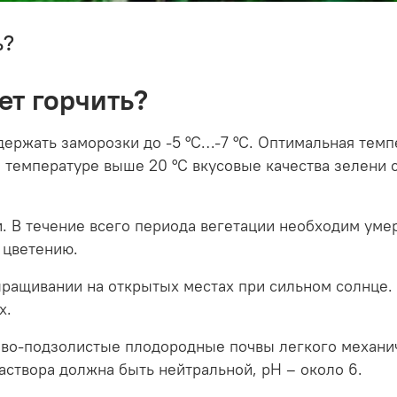
ь?
ет горчить?
ржать заморозки до -5 °C…-7 °C. Оптимальная темпер
 температуре выше 20 °C вкусовые качества зелени 
и. В течение всего периода вегетации необходим уме
 цветению.
ыращивании на открытых местах при сильном солнце.
х.
о-подзолистые плодородные почвы легкого механиче
аствора должна быть нейтральной, pH – около 6.