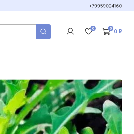
+79959024160
0
0
0 ₽