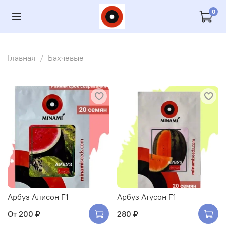
0
Главная
Бахчевые
Арбуз Алисон F1
Арбуз Атусон F1
От
200 ₽
280 ₽