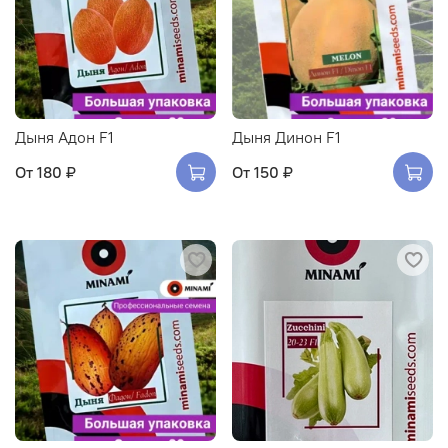
Дыня Адон F1
Дыня Динон F1
От
180 ₽
От
150 ₽