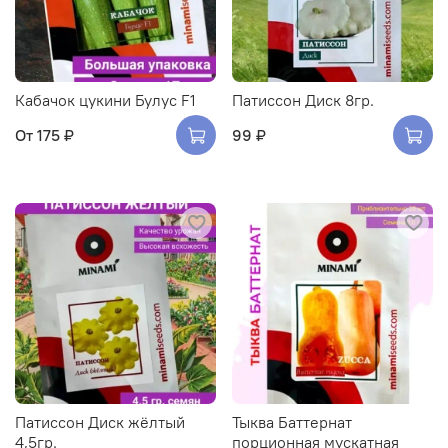
Кабачок цукини Булус F1
Патиссон Диск 8гр.
От
175 ₽
99 ₽
Патиссон Диск жёлтый
Тыква Баттернат
4,5гр.
порционная мускатная