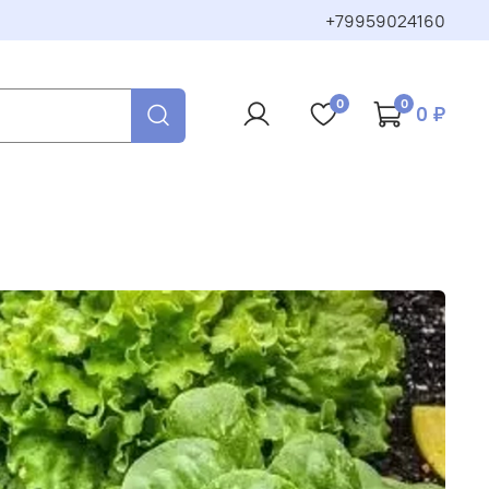
+79959024160
0
0
0 ₽