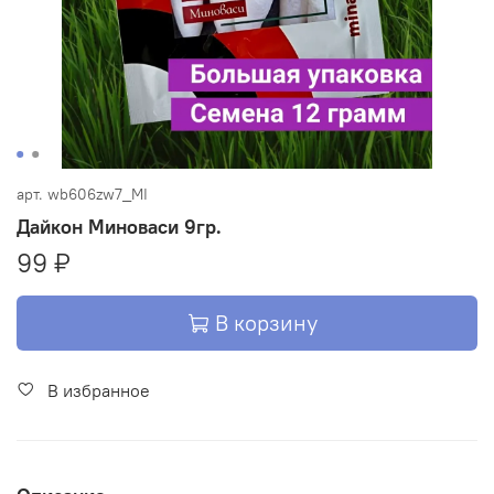
арт.
wb606zw7_MI
Дайкон Миноваси 9гр.
99 ₽
В корзину
В избранное