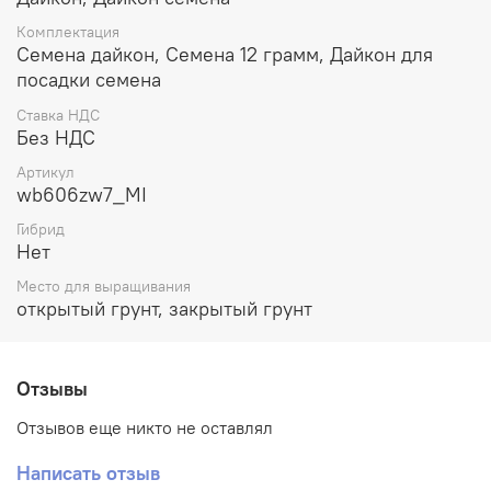
углубляя на 2,5-3,5 см. Между семенами оставляют 15
см. После образования первой пары настоящих
Комплектация
листиков сеянцы нужно проредить, так как их
Семена дайкон, Семена 12 грамм, Дайкон для
загущенность приводит к стрелкованию дайкона. Уход
посадки семена
за Миноваси заключается в регулярном поливе и
подкормках.
Ставка НДС
Без НДС
Артикул
wb606zw7_MI
Гибрид
Нет
Место для выращивания
открытый грунт, закрытый грунт
Отзывы
Отзывов еще никто не оставлял
Написать отзыв