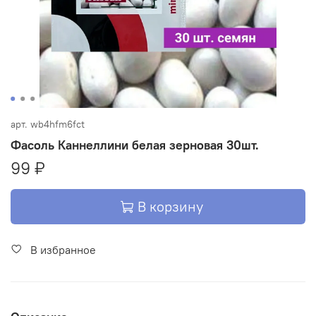
арт.
wb4hfm6fct
Фасоль Каннеллини белая зерновая 30шт.
99 ₽
В корзину
В избранное