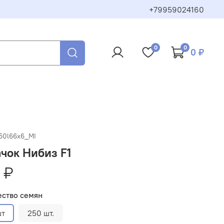
+79959024160
0
0
0 ₽
50l66x6_MI
чок Нибиз F1
 ₽
ество семян
шт
250 шт.