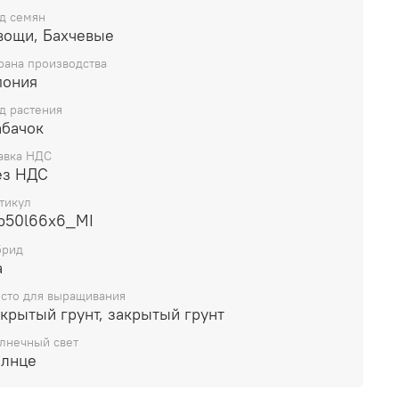
ая урожайность и качество плодов. Также ищут:
д семян
а кабачков кустовых, патиссоны, кабачки
вощи, Бахчевые
а, семена патиссона, цукини, набор семян,
рана производства
ая упаковка, профессиональные
пония
д растения
абачок
авка НДС
ез НДС
тикул
b50l66x6_MI
брид
а
сто для выращивания
крытый грунт, закрытый грунт
лнечный свет
олнце