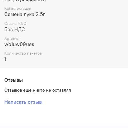
замерзания, сорняков и удержания влаги. Когда
Комплектация
выпадет снег - присыпьте им гряду.
Семена лука 2,5г
Ставка НДС
Без НДС
Артикул
wb1uw09ues
Количество пакетов
1
Отзывы
Отзывов еще никто не оставлял
Написать отзыв