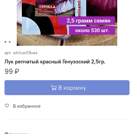
арт.
wb1uw09ues
Лук репчатый красный Генуэзский 2,5гр.
99 ₽
В корзину
В избранное