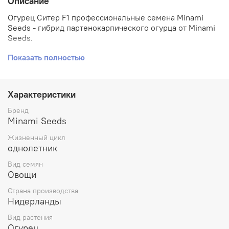
Описание
Огурец Ситер F1 профессиональные семена Minami
Seeds - гибрид партенокарпического огурца от Minami
Seeds.
Показать полностью
Плод 9-11 см. Подходит для выращивания в туннелях,
теплице и открытом грунте. Сеять можно как весной,
так и осенью.
Характеристики
Растение с короткими междоузлиями.
Высокоурожайный сорт. П
одойдет для употребления в
Бренд
свежем виде и засолки.
Minami Seeds
Жизненный цикл
Устойчивость IR: CMV, PM.
однолетник
Вид семян
Овощи
Страна производства
Нидерланды
Вид растения
Огурец