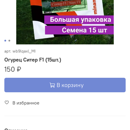
арт.
wb9lqaxl_MI
Огурец Ситер F1 (15шт.)
150 ₽
В корзину
В избранное