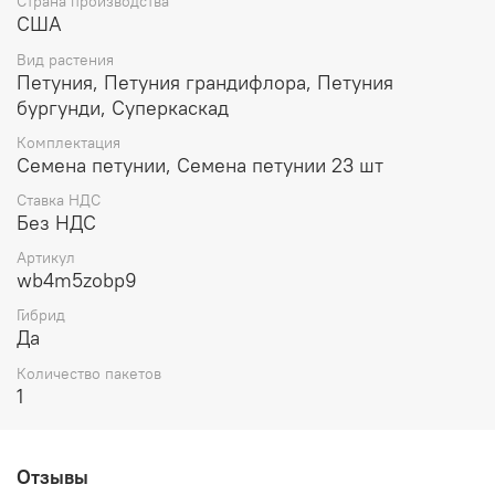
Страна производства
субстрата в первые 7-10 дней после посева. При
США
температуре почвы +18-20°C всходы появляются на 7-14
день. Сеянцы пикируют в фазе 2-х настоящих листьев.
Вид растения
Рассаду высаживают в открытый грунт после окончания
Петуния, Петуния грандифлора, Петуния
весенних заморозков.
бургунди, Суперкаскад
Комплектация
Семена петунии, Семена петунии 23 шт
Ставка НДС
Без НДС
Артикул
wb4m5zobp9
Гибрид
Да
Количество пакетов
1
Отзывы