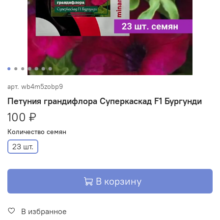
арт.
wb4m5zobp9
Петуния грандифлора Суперкаскад F1 Бургунди
100 ₽
Количество семян
23 шт.
В корзину
В избранное