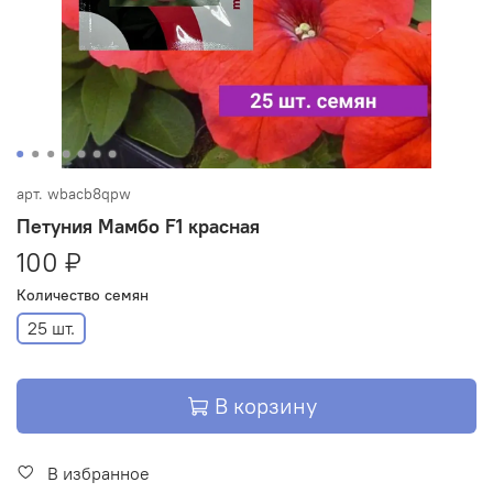
арт.
wbacb8qpw
Петуния Мамбо F1 красная
100 ₽
Количество семян
25 шт.
В корзину
В избранное