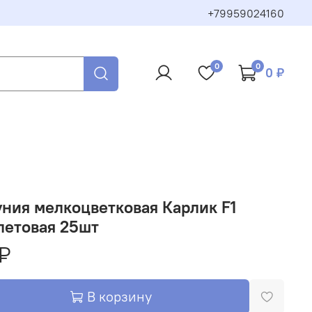
+79959024160
0
0
0 ₽
ния мелкоцветковая Карлик F1
летовая 25шт
₽
В корзину