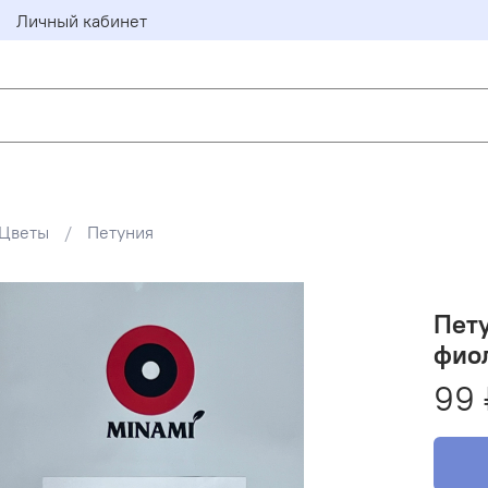
Личный кабинет
Цветы
Петуния
Пету
фио
99 