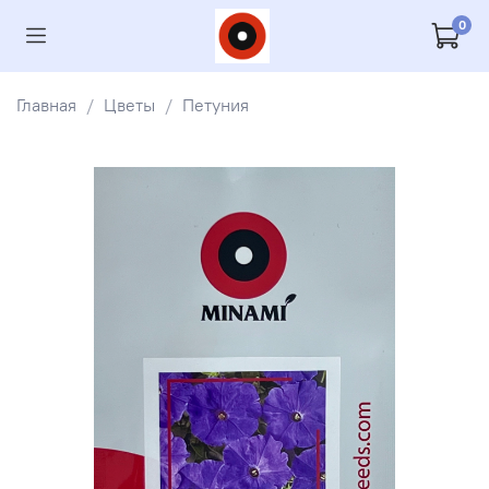
0
Главная
Цветы
Петуния