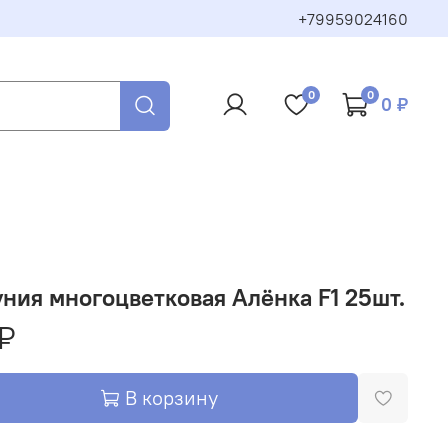
+79959024160
0
0
0 ₽
ния многоцветковая Алёнка F1 25шт.
₽
В корзину