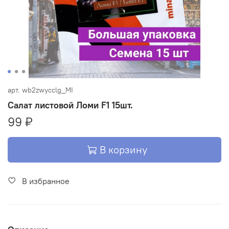
арт.
wb2zwycclg_MI
Салат листовой Ломи F1 15шт.
99 ₽
В корзину
В избранное