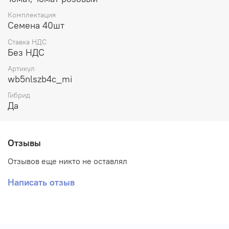
имеет зеленого плеча, но имеет устойчивость к
растрескиванию. Гибрид подходит для выращивания в
Комплектация
низких пленочных теплицах, а также в промышленных
Семена 40шт
стеклянных – такой разлёт условий возможен из-за
Ставка НДС
непревзойденной раннеспелости гибрида, его
Без НДС
интенсивной отдачи и высочайшей урожайности.
Артикул
wb5nlszb4c_mi
Гибрид
Да
Отзывы
Отзывов еще никто не оставлял
Написать отзыв