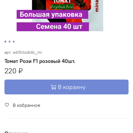
арт.
wb5nlszb4c_mi
Томат Рози F1 розовый 40шт.
220 ₽
В корзину
В избранное