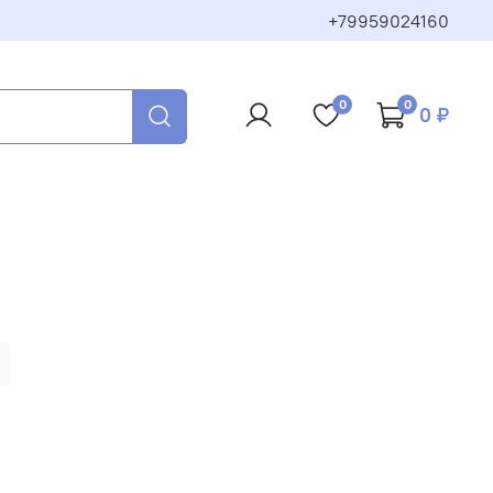
+79959024160
0
0
0 ₽