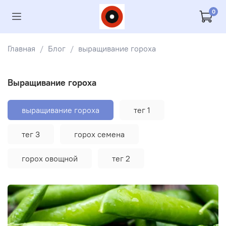
0
Главная
Блог
выращивание гороха
выращивание гороха
выращивание гороха
тег 1
тег 3
горох семена
горох овощной
тег 2